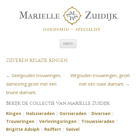
Spring naar de inhoud
Menu
ZILVEREN RELATIE RINGEN.
←
Geelgouden trouwringen,
Witgouden trouwringen, gezet
Berichtnavigatie
damesring gezet met een
met een ruwe diamant.
→
bruine diamant.
Bekijk de collectie van Marielle Zuidijk
Ringen
|
Halssieraden
|
Oorsieraden
|
Diversen
|
Trouwringen
|
Verlovingsringen
|
Trouwsieraden
|
Brigitte Adolph
|
Reiffert
|
Swivel