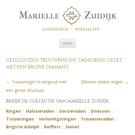
Spring naar de inhoud
Menu
GEELGOUDEN TROUWRINGEN, DAMESRING GEZET
MET EEN BRUINE DIAMANT.
←
Trouwringen in witgoud met
Zilveren relatie ringen.
→
Berichtnavigatie
een grove structuur.
Bekijk de collectie van Marielle Zuidijk
Ringen
|
Halssieraden
|
Oorsieraden
|
Diversen
|
Trouwringen
|
Verlovingsringen
|
Trouwsieraden
|
Brigitte Adolph
|
Reiffert
|
Swivel