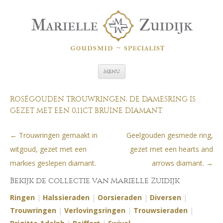
Spring naar de inhoud
Menu
ROSÉGOUDEN TROUWRINGEN, DE DAMESRING IS
GEZET MET EEN 0,11CT BRUINE DIAMANT.
←
Trouwringen gemaakt in
Geelgouden gesmede ring,
Berichtnavigatie
witgoud, gezet met een
gezet met een hearts and
markies geslepen diamant.
arrows diamant.
→
Bekijk de collectie van Marielle Zuidijk
Ringen
|
Halssieraden
|
Oorsieraden
|
Diversen
|
Trouwringen
|
Verlovingsringen
|
Trouwsieraden
|