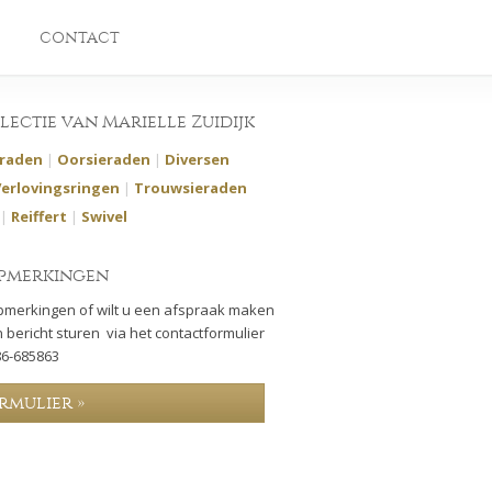
CONTACT
llectie van Marielle Zuidijk
eraden
|
Oorsieraden
|
Diversen
Verlovingsringen
|
Trouwsieraden
|
Reiffert
|
Swivel
pmerkingen
pmerkingen of wilt u een afspraak maken
 bericht sturen via het contactformulier
86-685863
rmulier »