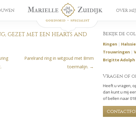
OUWEN
OVER MIJ
Bekijk de co
G, GEZET MET EEN HEARTS AND
Ringen
|
Halssi
Trouwringen
|
ring
Parelrand ring in witgoud met 8mm
Brigitte Adolph
.
toermalijn.
→
Vragen of o
Heeft u vragen, o
dan kunt u mij een
of bellen naar 01
contactfo