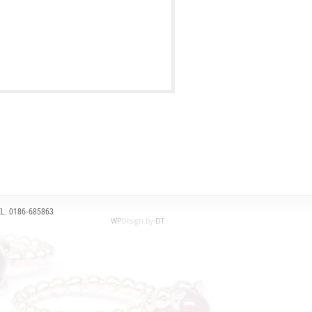
L. 0186-685863
WP
Design by
DT