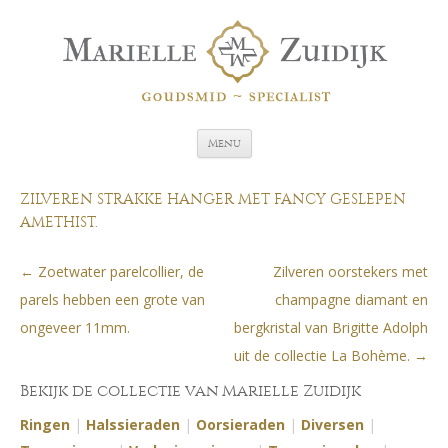
Spring naar de inhoud
Menu
ZILVEREN STRAKKE HANGER MET FANCY GESLEPEN
AMETHIST.
←
Zoetwater parelcollier, de
Zilveren oorstekers met
Berichtnavigatie
parels hebben een grote van
champagne diamant en
ongeveer 11mm.
bergkristal van Brigitte Adolph
uit de collectie La Bohème.
→
Bekijk de collectie van Marielle Zuidijk
Ringen
|
Halssieraden
|
Oorsieraden
|
Diversen
|