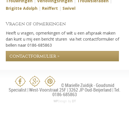
Trouwringen
|
Verlovingsringen
|
Trouwsieraden
|
Brigitte Adolph
|
Reiffert
|
Swivel
Vragen of opmerkingen
Heeft u vragen, opmerkingen of wilt u een afspraak maken
dan kunt u mij een bericht sturen via het contactformulier of
bellen naar 0186-685863
contactformulier »
© Marielle Zuidijk - Goudsmid
Specialist | West-Voorstraat 25F | 3262 JP Oud-Beijerland | Tel.
0186-685863
WP
Design by
DT