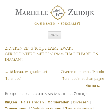
Spring naar de inhoud
Menu
ZILVEREN RING ‘PIQUE DAME’ ZWART
GERHODINEERD MET EEN 12MM THAHITI PAREL EN
DIAMANT.
←
18 karaat witgouden set
Zilveren oorstekers ‘Piccolo
Berichtnavigatie
‘Turandot’.
Turandot’ met champagne
diamant.
→
Bekijk de collectie van Marielle Zuidijk
Ringen
|
Halssieraden
|
Oorsieraden
|
Diversen
|
Trouwringen
|
Verlovingsringen
|
Trouwsieraden
|