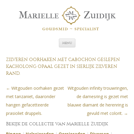
Spring naar de inhoud
Menu
ZILVEREN OORHAKEN MET CABOCHON GESLEPEN
KACHOLONG OPAAL GEZET IN SIERLIJK ZILVEREN
RAND.
←
Witgouden oorhaken gezet
Witgouden infinity trouwringen,
Berichtnavigatie
met tanzaniet, daaronder
de damesring is gezet met
hangen gefacetteerde
blauwe diamant de herenring is
prasioliet druppels.
gevuld met colorit.
→
Bekijk de collectie van Marielle Zuidijk
Ringen
|
Halssieraden
|
Oorsieraden
|
Diversen
|