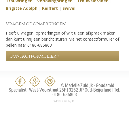
Trouwringen
|
Verlovingsringen
|
Trouwsieraden
|
Brigitte Adolph
|
Reiffert
|
Swivel
Vragen of opmerkingen
Heeft u vragen, opmerkingen of wilt u een afspraak maken
dan kunt u mij een bericht sturen via het contactformulier of
bellen naar 0186-685863
contactformulier »
© Marielle Zuidijk - Goudsmid
Specialist | West-Voorstraat 25F | 3262 JP Oud-Beijerland | Tel.
0186-685863
WP
Design by
DT