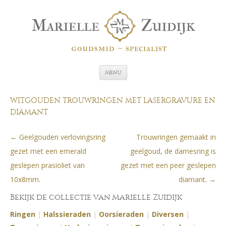
Spring naar de inhoud
Menu
WITGOUDEN TROUWRINGEN MET LASERGRAVURE EN
DIAMANT
←
Geelgouden verlovingsring
Trouwringen gemaakt in
Berichtnavigatie
gezet met een emerald
geelgoud, de damesring is
geslepen prasioliet van
gezet met een peer geslepen
10x8mm.
diamant.
→
Bekijk de collectie van Marielle Zuidijk
Ringen
|
Halssieraden
|
Oorsieraden
|
Diversen
|