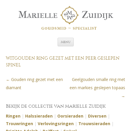
Spring naar de inhoud
Menu
WITGOUDEN RING GEZET MET EEN PEER GESLEPEN
SPINEL
←
Gouden ring gezet met een
Geelgouden smalle ring met
Berichtnavigatie
diamant
een markies geslepen topaas
→
Bekijk de collectie van Marielle Zuidijk
Ringen
|
Halssieraden
|
Oorsieraden
|
Diversen
|
Trouwringen
|
Verlovingsringen
|
Trouwsieraden
|