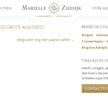
OUWEN
OVER MIJ
Bekijk de co
EN GROTE AMETHIST
Ringen
|
Halssi
Witgouden ring met paarse saffier
→
Trouwringen
|
Brigitte Adolph
Vragen of o
Heeft u vragen, o
dan kunt u mij een
of bellen naar 01
contactfo