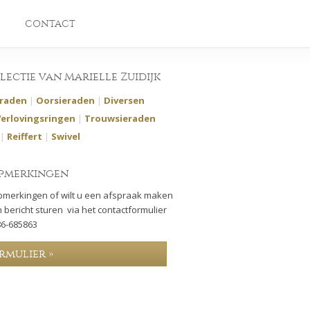
CONTACT
llectie van Marielle Zuidijk
eraden
|
Oorsieraden
|
Diversen
Verlovingsringen
|
Trouwsieraden
|
Reiffert
|
Swivel
pmerkingen
pmerkingen of wilt u een afspraak maken
 bericht sturen via het contactformulier
86-685863
rmulier »