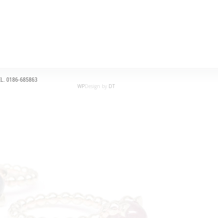
L. 0186-685863
WP
Design by
DT