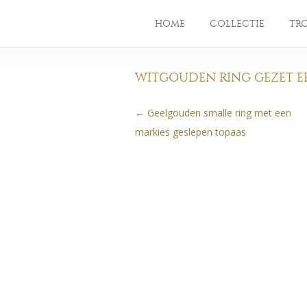
HOME
COLLECTIE
TR
WITGOUDEN RING GEZET E
←
Geelgouden smalle ring met een
Berichtnavigatie
markies geslepen topaas