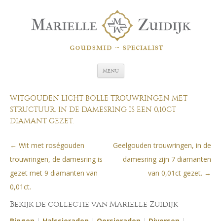
Spring naar de inhoud
Menu
WITGOUDEN LICHT BOLLE TROUWRINGEN MET
STRUCTUUR. IN DE DAMESRING IS EEN 0,10CT
DIAMANT GEZET.
←
Wit met roségouden
Geelgouden trouwringen, in de
Berichtnavigatie
trouwringen, de damesring is
damesring zijn 7 diamanten
gezet met 9 diamanten van
van 0,01ct gezet.
→
0,01ct.
Bekijk de collectie van Marielle Zuidijk
Ringen
|
Halssieraden
|
Oorsieraden
|
Diversen
|