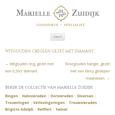
Spring naar de inhoud
Menu
WITGOUDEN CREOLEN GEZET MET DIAMANT.
←
Witgouden ring, gezet met
Rosegouden hanger, gezet
Berichtnavigatie
een 0,50ct diamant.
met een fancy geslepen
maansteen.
→
Bekijk de collectie van Marielle Zuidijk
Ringen
|
Halssieraden
|
Oorsieraden
|
Diversen
|
Trouwringen
|
Verlovingsringen
|
Trouwsieraden
|
Brigitte Adolph
|
Reiffert
|
Swivel