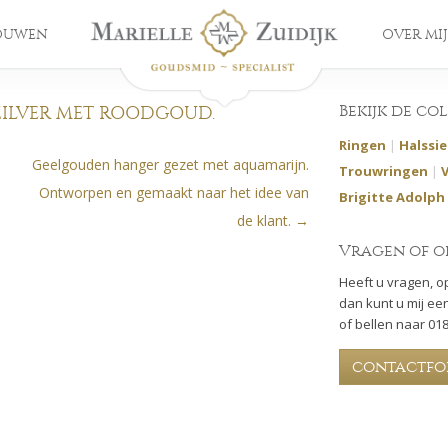
OUWEN
OVER MIJ
Bekijk de co
ILVER MET ROODGOUD.
Ringen
|
Halssi
Geelgouden hanger gezet met aquamarijn.
Trouwringen
|
Ontworpen en gemaakt naar het idee van
Brigitte Adolph
de klant.
→
Vragen of o
Heeft u vragen, o
dan kunt u mij een
of bellen naar 01
contactfo