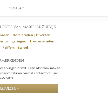
CONTACT
llectie van Marielle Zuidijk
eraden
|
Oorsieraden
|
Diversen
Verlovingsringen
|
Trouwsieraden
|
Reiffert
|
Swivel
pmerkingen
pmerkingen of wilt u een afspraak maken
 bericht sturen via het contactformulier
86-685863
rmulier »