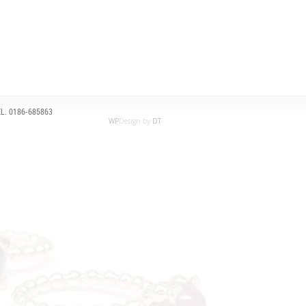
L. 0186-685863
WP
Design by
DT