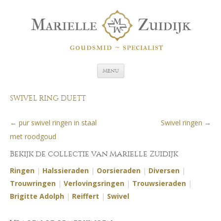
Spring naar de inhoud
Menu
SWIVEL RING DUETT
←
pur swivel ringen in staal
Swivel ringen
→
Berichtnavigatie
met roodgoud
Bekijk de collectie van Marielle Zuidijk
Ringen
|
Halssieraden
|
Oorsieraden
|
Diversen
|
Trouwringen
|
Verlovingsringen
|
Trouwsieraden
|
Brigitte Adolph
|
Reiffert
|
Swivel