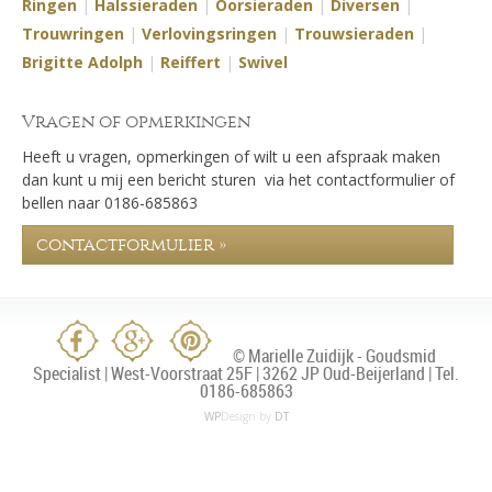
Ringen
|
Halssieraden
|
Oorsieraden
|
Diversen
|
Trouwringen
|
Verlovingsringen
|
Trouwsieraden
|
Brigitte Adolph
|
Reiffert
|
Swivel
Vragen of opmerkingen
Heeft u vragen, opmerkingen of wilt u een afspraak maken
dan kunt u mij een bericht sturen via het contactformulier of
bellen naar 0186-685863
contactformulier »
© Marielle Zuidijk - Goudsmid
Specialist | West-Voorstraat 25F | 3262 JP Oud-Beijerland | Tel.
0186-685863
WP
Design by
DT