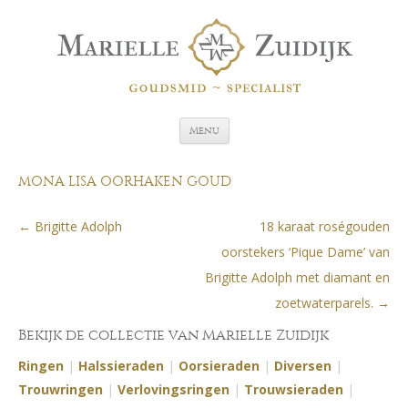
Spring naar de inhoud
Menu
MONA LISA OORHAKEN GOUD
←
Brigitte Adolph
18 karaat roségouden
Berichtnavigatie
oorstekers ‘Pique Dame’ van
Brigitte Adolph met diamant en
zoetwaterparels.
→
Bekijk de collectie van Marielle Zuidijk
Ringen
|
Halssieraden
|
Oorsieraden
|
Diversen
|
Trouwringen
|
Verlovingsringen
|
Trouwsieraden
|