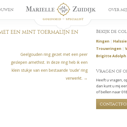
OUWEN
OVER MIJ
Bekijk de co
MET EEN MINT TOERMALIJN EN
Ringen
|
Halssi
Trouwringen
|
Geelgouden ring gezet met een peer
Brigitte Adolph
geslepen amethist. In deze ring heb ik een
klein stukje van een bestaande ‘oude’ ring
Vragen of o
verwerkt.
→
Heeft u vragen, o
dan kunt u mij een
of bellen naar 01
contactfo