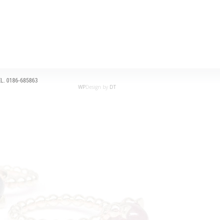
L. 0186-685863
WP
Design by
DT