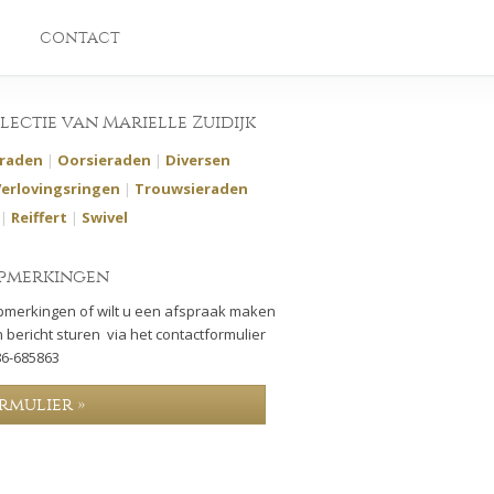
CONTACT
llectie van Marielle Zuidijk
eraden
|
Oorsieraden
|
Diversen
Verlovingsringen
|
Trouwsieraden
|
Reiffert
|
Swivel
pmerkingen
pmerkingen of wilt u een afspraak maken
 bericht sturen via het contactformulier
86-685863
rmulier »