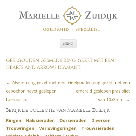
Spring naar de inhoud
Menu
GEELGOUDEN GESMEDE RING, GEZET MET EEN
HEARTS AND ARROWS DIAMANT.
←
Zilveren ring gezet met een
Geelgouden ring gezet met een
Berichtnavigatie
cabochon navet geslepen
emerald geslepen prasioliet
toermalijn.
van 10x8mm.
→
Bekijk de collectie van Marielle Zuidijk
Ringen
|
Halssieraden
|
Oorsieraden
|
Diversen
|
Trouwringen
|
Verlovingsringen
|
Trouwsieraden
|