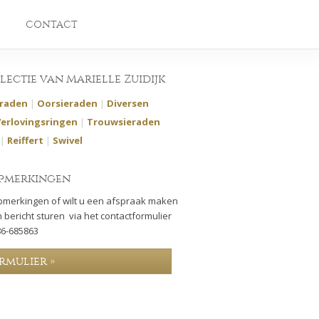
CONTACT
llectie van Marielle Zuidijk
eraden
|
Oorsieraden
|
Diversen
Verlovingsringen
|
Trouwsieraden
|
Reiffert
|
Swivel
pmerkingen
pmerkingen of wilt u een afspraak maken
 bericht sturen via het contactformulier
86-685863
rmulier »