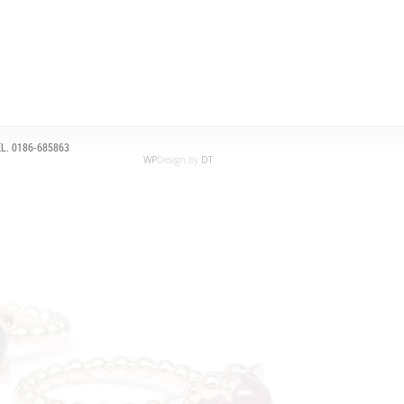
L. 0186-685863
WP
Design by
DT