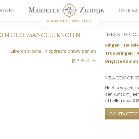
OUWEN
OVER MIJ
Bekijk de co
AKEN DEZE MANCHETKNOPEN.
Ringen
|
Halssi
Zilveren broche, in opdracht ontworpen en
Trouwringen
|
0
gemaakt.
→
Brigitte Adolph
Vragen of o
Heeft u vragen, o
dan kunt u mij een
of bellen naar 01
contactfo